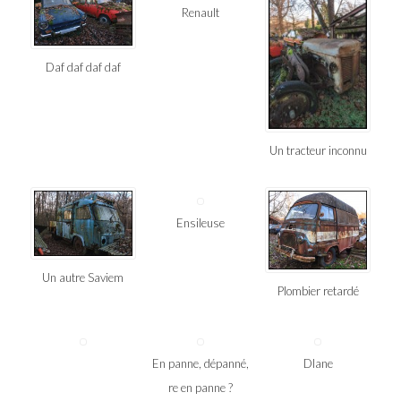
Renault
Daf daf daf daf
Un tracteur inconnu
Ensileuse
Un autre Saviem
Plombier retardé
En panne, dépanné,
DIane
re en panne ?