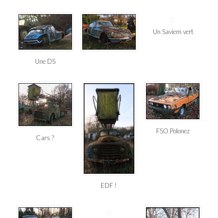
Un Saviem vert
Une DS
FSO Polonez
Cars ?
EDF !