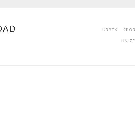
OAD
URBEX
SPO
UN Z