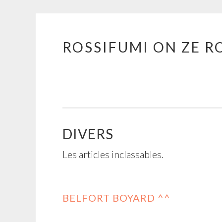
ROSSIFUMI ON ZE R
Aller
au
contenu
principal
DIVERS
Les articles inclassables.
BELFORT BOYARD ^^