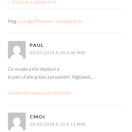
< OLDER COMMENTS
NAVIGATION
DES
Ping :
Garage Phantom - lost-place.ch
COMMENTAIRES
PAUL
02/07/2019 À 20 H 08 MIN
Ce moulin a été déplacé à
le parc d’attraction à proximité: Nigloland …
Connectez-vous pour répondre
CMOI
28/03/2018 À 13 H 15 MIN