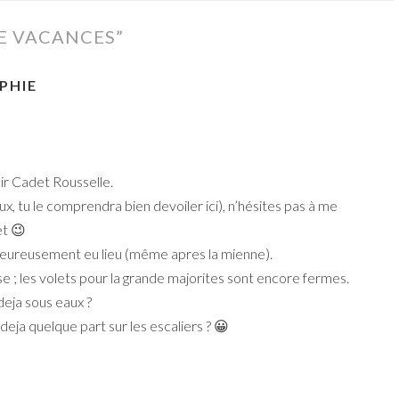
E VACANCES
”
PHIE
ir Cadet Rousselle.
ux, tu le comprendra bien devoiler ici), n’hésites pas à me
et 😉
lheureusement eu lieu (même apres la mienne).
se ; les volets pour la grande majorites sont encore fermes.
deja sous eaux ?
e deja quelque part sur les escaliers ? 😀