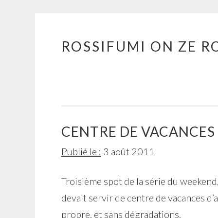
ROSSIFUMI ON ZE R
Aller
au
contenu
principal
CENTRE DE VACANCES
Publié le :
3 août 2011
Troisième spot de la série du weekend, 
devait servir de centre de vacances d’
propre, et sans dégradations.