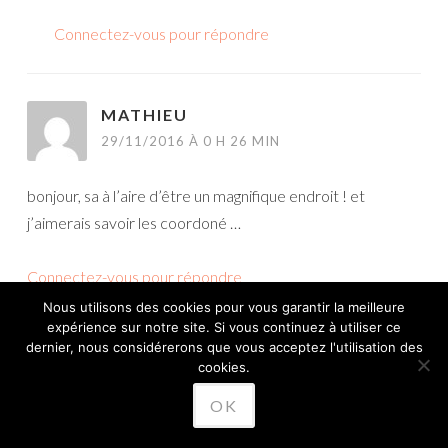
Connectez-vous pour répondre
MATHIEU
29/11/2016 À 0 H 26 MIN
bonjour, sa à l’aire d’être un magnifique endroit ! et
j’aimerais savoir les coordoné …
Connectez-vous pour répondre
Nous utilisons des cookies pour vous garantir la meilleure
expérience sur notre site. Si vous continuez à utiliser ce
dernier, nous considérerons que vous acceptez l'utilisation des
ROSSIFUMI_46
cookies.
12/01/2017 À 12 H 59 MIN
OK
Loin