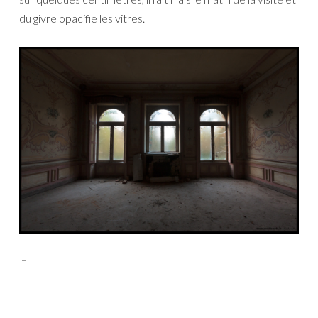
du givre opacifie les vitres.
_
_