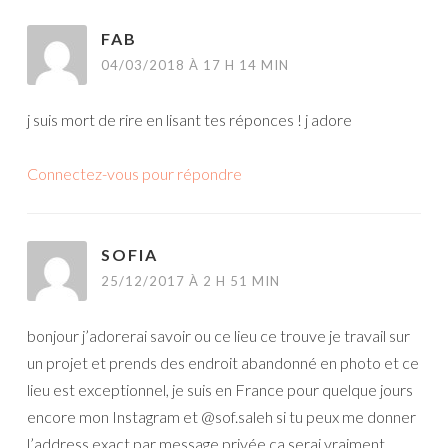
DES
FAB
COMMENTAIRES
04/03/2018 À 17 H 14 MIN
j suis mort de rire en lisant tes réponces ! j adore
Connectez-vous pour répondre
SOFIA
25/12/2017 À 2 H 51 MIN
bonjour j’adorerai savoir ou ce lieu ce trouve je travail sur
un projet et prends des endroit abandonné en photo et ce
lieu est exceptionnel, je suis en France pour quelque jours
encore mon Instagram et @sof.saleh si tu peux me donner
l’address exact par message privée ca serai vraiment