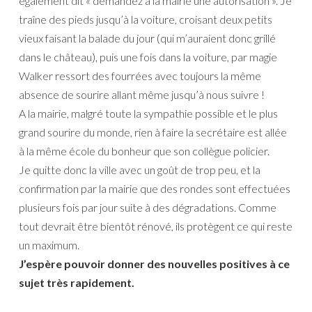
également dit « demandez à la mairie une autorisation ». Je
traîne des pieds jusqu’à la voiture, croisant deux petits
vieux faisant la balade du jour (qui m’auraient donc grillé
dans le château), puis une fois dans la voiture, par magie
Walker ressort des fourrées avec toujours la même
absence de sourire allant même jusqu’à nous suivre !
A la mairie, malgré toute la sympathie possible et le plus
grand sourire du monde, rien à faire la secrétaire est allée
à la même école du bonheur que son collègue policier.
Je quitte donc la ville avec un goût de trop peu, et la
confirmation par la mairie que des rondes sont effectuées
plusieurs fois par jour suite à des dégradations. Comme
tout devrait être bientôt rénové, ils protègent ce qui reste
un maximum.
J’espère pouvoir donner des nouvelles positives à ce
sujet très rapidement.