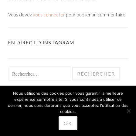
Vous devez
vous connecter
pour publier un commentaire.
EN DIRECT D’INSTAGRAM
Rechercher :
Nous utilisons des cookies pour vous garantir la meilleure
expérience sur notre site. Si vous continuez à utiliser ce
dernier, nous considérerons que vous acceptez l'utilisation des
cookies.
FIÈREMENT PROPULSÉ PAR WORDPRESS
THÈME SKETCH PAR
WORDPRESS.COM
.
OK