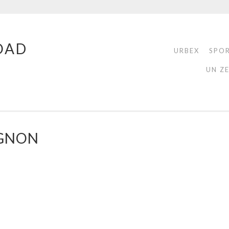
OAD
URBEX
SPO
UN Z
AGNON