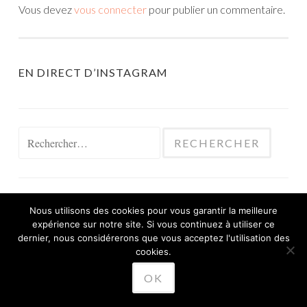
Vous devez
vous connecter
pour publier un commentaire.
EN DIRECT D’INSTAGRAM
Rechercher :
Nous utilisons des cookies pour vous garantir la meilleure
expérience sur notre site. Si vous continuez à utiliser ce
FIÈREMENT PROPULSÉ PAR WORDPRESS
dernier, nous considérerons que vous acceptez l'utilisation des
THÈME SKETCH PAR
cookies.
WORDPRESS.COM
.
OK