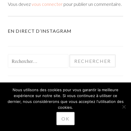
Vous devez
vous connecter
pour publier un commentaire.
EN DIRECT D’INSTAGRAM
Rechercher :
Nous utilisons des cookies pour vous garantir la meilleure
expérience sur notre site. Si vous continuez à utiliser ce
FIÈREMENT PROPULSÉ PAR WORDPRESS
dernier, nous considérerons que vous acceptez l'utilisation des
THÈME SKETCH PAR
cookies.
WORDPRESS.COM
.
OK