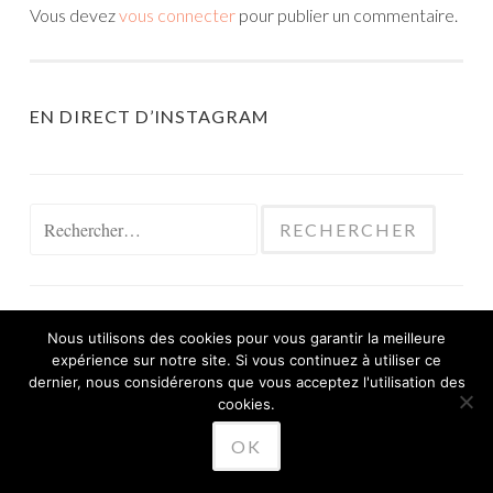
Vous devez
vous connecter
pour publier un commentaire.
EN DIRECT D’INSTAGRAM
Rechercher :
Nous utilisons des cookies pour vous garantir la meilleure
expérience sur notre site. Si vous continuez à utiliser ce
FIÈREMENT PROPULSÉ PAR WORDPRESS
dernier, nous considérerons que vous acceptez l'utilisation des
THÈME SKETCH PAR
cookies.
WORDPRESS.COM
.
OK