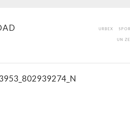
OAD
URBEX
SPO
UN Z
3953_802939274_N