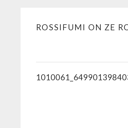
ROSSIFUMI ON ZE R
Aller
au
contenu
principal
1010061_64990139840