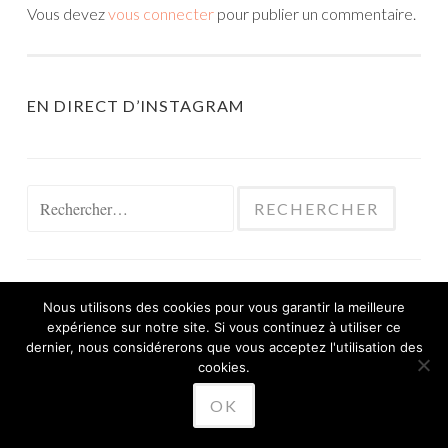
Vous devez
vous connecter
pour publier un commentaire.
EN DIRECT D’INSTAGRAM
Rechercher :
Nous utilisons des cookies pour vous garantir la meilleure
expérience sur notre site. Si vous continuez à utiliser ce
FIÈREMENT PROPULSÉ PAR WORDPRESS
dernier, nous considérerons que vous acceptez l'utilisation des
THÈME SKETCH PAR
cookies.
WORDPRESS.COM
.
OK