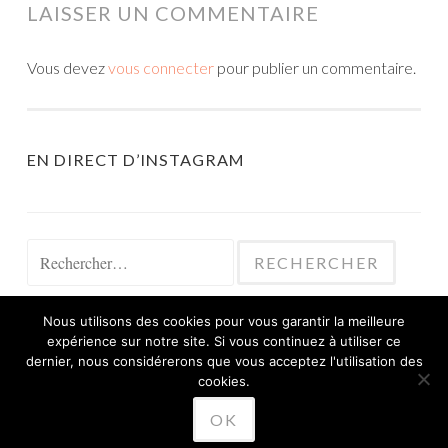
LAISSER UN COMMENTAIRE
Vous devez
vous connecter
pour publier un commentaire.
EN DIRECT D’INSTAGRAM
Rechercher :
Nous utilisons des cookies pour vous garantir la meilleure
expérience sur notre site. Si vous continuez à utiliser ce
dernier, nous considérerons que vous acceptez l'utilisation des
cookies.
FIÈREMENT PROPULSÉ PAR WORDPRESS
OK
THÈME SKETCH PAR
WORDPRESS.COM
.