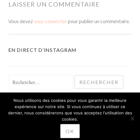
LAISSER UN COMMENTAIRE
Vous devez
vous connecter
pour publier un commentaire.
EN DIRECT D’INSTAGRAM
Rechercher :
Nous utilisons des cookies pour vous garantir la meilleure
expérience sur notre site. Si vous continuez à utiliser ce
dernier, nous considérerons que vous acceptez l'utilisation des
cookies.
FIÈREMENT PROPULSÉ PAR WORDPRESS
OK
THÈME SKETCH PAR
WORDPRESS.COM
.