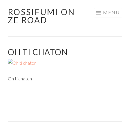
ROSSIFUMI ON
Aller
MENU
ZE ROAD
au
contenu
principal
OH TI CHATON
Oh ti chaton