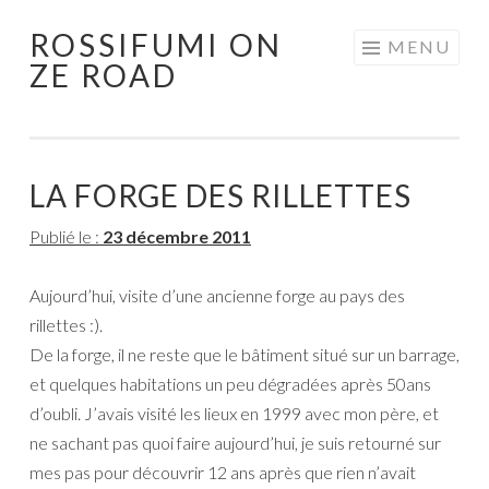
ROSSIFUMI ON
Aller
MENU
ZE ROAD
au
contenu
principal
LA FORGE DES RILLETTES
Publié le :
23 décembre 2011
Aujourd’hui, visite d’une ancienne forge au pays des
rillettes :).
De la forge, il ne reste que le bâtiment situé sur un barrage,
et quelques habitations un peu dégradées après 50ans
d’oubli. J’avais visité les lieux en 1999 avec mon père, et
ne sachant pas quoi faire aujourd’hui, je suis retourné sur
mes pas pour découvrir 12 ans après que rien n’avait