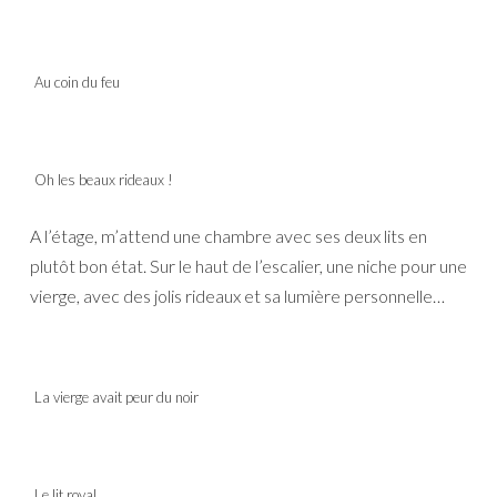
Au coin du feu
Oh les beaux rideaux !
A l’étage, m’attend une chambre avec ses deux lits en
plutôt bon état. Sur le haut de l’escalier, une niche pour une
vierge, avec des jolis rideaux et sa lumière personnelle…
La vierge avait peur du noir
Le lit royal