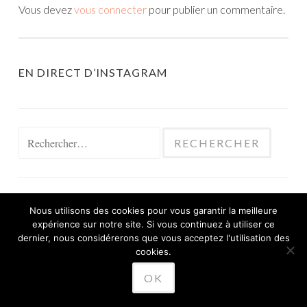
Vous devez
vous connecter
pour publier un commentaire.
EN DIRECT D’INSTAGRAM
Rechercher :
Nous utilisons des cookies pour vous garantir la meilleure
expérience sur notre site. Si vous continuez à utiliser ce
FIÈREMENT PROPULSÉ PAR WORDPRESS
dernier, nous considérerons que vous acceptez l'utilisation des
THÈME SKETCH PAR
cookies.
WORDPRESS.COM
.
OK