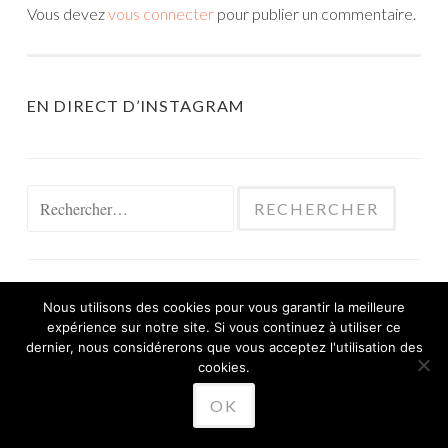
Vous devez
vous connecter
pour publier un commentaire.
EN DIRECT D’INSTAGRAM
Rechercher :
Nous utilisons des cookies pour vous garantir la meilleure
expérience sur notre site. Si vous continuez à utiliser ce
FIÈREMENT PROPULSÉ PAR WORDPRESS
dernier, nous considérerons que vous acceptez l'utilisation des
THÈME SKETCH PAR
cookies.
WORDPRESS.COM
.
OK