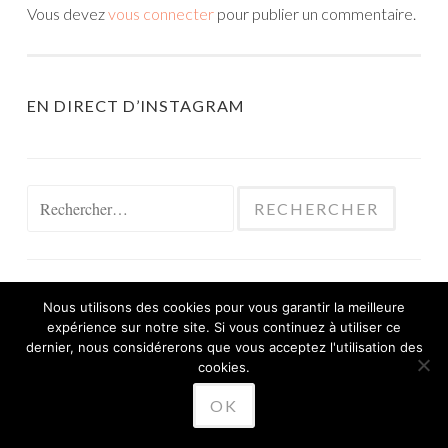
Vous devez
vous connecter
pour publier un commentaire.
EN DIRECT D’INSTAGRAM
Rechercher :
Nous utilisons des cookies pour vous garantir la meilleure
expérience sur notre site. Si vous continuez à utiliser ce
FIÈREMENT PROPULSÉ PAR WORDPRESS
dernier, nous considérerons que vous acceptez l'utilisation des
THÈME SKETCH PAR
cookies.
WORDPRESS.COM
.
OK