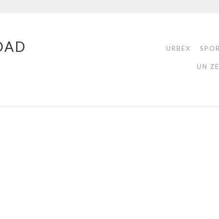
OAD
URBEX
SPO
UN Z