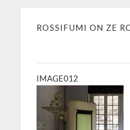
ROSSIFUMI ON ZE R
Aller
au
contenu
principal
IMAGE012