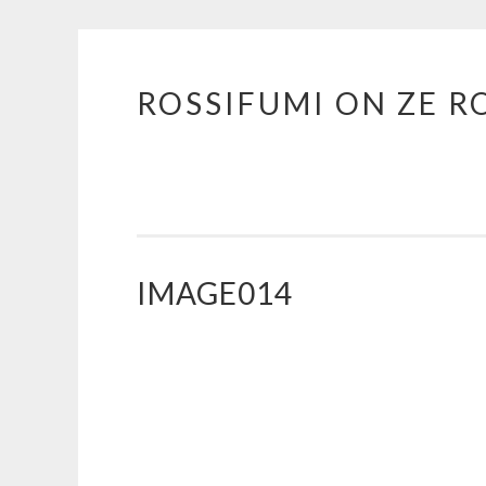
ROSSIFUMI ON ZE R
Aller
au
contenu
principal
IMAGE014