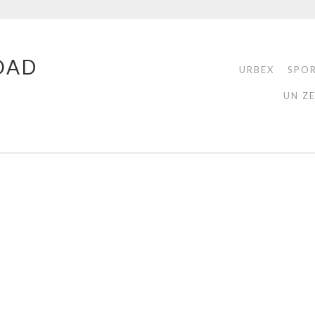
OAD
URBEX
SPO
UN Z