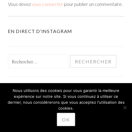
Vous devez
vous connecter
pour publier un commentaire.
EN DIRECT D’INSTAGRAM
Rechercher :
Nous utilisons des cookies pour vous garantir la meilleure
expérience sur notre site. Si vous continuez à utiliser ce
FIÈREMENT PROPULSÉ PAR WORDPRESS
dernier, nous considérerons que vous acceptez l'utilisation des
THÈME SKETCH PAR
cookies.
WORDPRESS.COM
.
OK