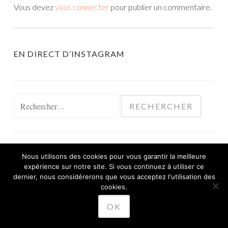
Vous devez
vous connecter
pour publier un commentaire.
EN DIRECT D’INSTAGRAM
Rechercher :
Nous utilisons des cookies pour vous garantir la meilleure
expérience sur notre site. Si vous continuez à utiliser ce
FIÈREMENT PROPULSÉ PAR WORDPRESS
dernier, nous considérerons que vous acceptez l'utilisation des
THÈME SKETCH PAR
cookies.
WORDPRESS.COM
.
OK