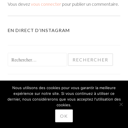
Vous devez
vous connecter
pour publier un commentaire.
EN DIRECT D’INSTAGRAM
Rechercher :
Nous utilisons des cookies pour vous garantir la meilleure
expérience sur notre site. Si vous continuez à utiliser ce
FIÈREMENT PROPULSÉ PAR WORDPRESS
dernier, nous considérerons que vous acceptez l'utilisation des
THÈME SKETCH PAR
cookies.
WORDPRESS.COM
.
OK