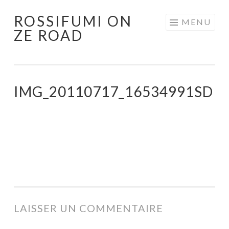
ROSSIFUMI ON
Aller
MENU
ZE ROAD
au
contenu
principal
IMG_20110717_16534991SD
LAISSER UN COMMENTAIRE