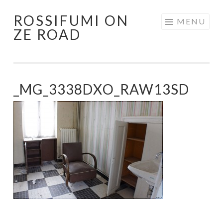
ROSSIFUMI ON
Aller
MENU
ZE ROAD
au
contenu
principal
_MG_3338DXO_RAW13SD