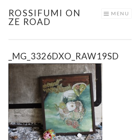
ROSSIFUMI ON
Aller
MENU
ZE ROAD
au
contenu
principal
_MG_3326DXO_RAW19SD