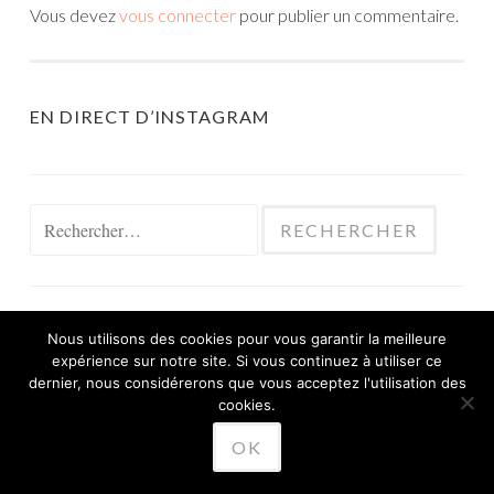
Vous devez
vous connecter
pour publier un commentaire.
EN DIRECT D’INSTAGRAM
Rechercher :
Nous utilisons des cookies pour vous garantir la meilleure
expérience sur notre site. Si vous continuez à utiliser ce
FIÈREMENT PROPULSÉ PAR WORDPRESS
dernier, nous considérerons que vous acceptez l'utilisation des
THÈME SKETCH PAR
cookies.
WORDPRESS.COM
.
OK