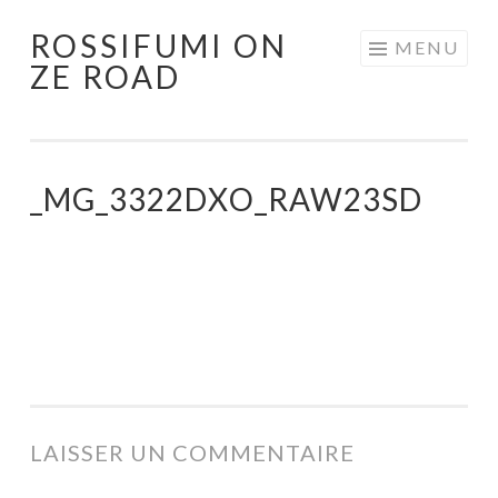
ROSSIFUMI ON
Aller
MENU
ZE ROAD
au
contenu
principal
_MG_3322DXO_RAW23SD
LAISSER UN COMMENTAIRE