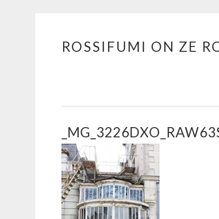
ROSSIFUMI ON ZE R
Aller
au
contenu
principal
_MG_3226DXO_RAW63