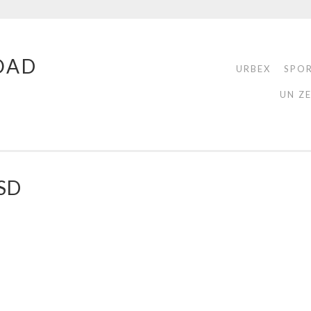
OAD
URBEX
SPO
UN Z
SD