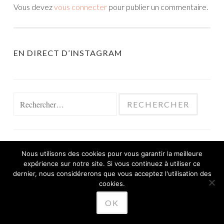
Vous devez
vous connecter
pour publier un commentaire.
EN DIRECT D’INSTAGRAM
Rechercher :
Nous utilisons des cookies pour vous garantir la meilleure
expérience sur notre site. Si vous continuez à utiliser ce
FIÈREMENT PROPULSÉ PAR WORDPRESS
dernier, nous considérerons que vous acceptez l'utilisation des
THÈME SKETCH PAR
cookies.
WORDPRESS.COM
.
OK