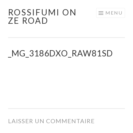
ROSSIFUMI ON
Aller
MENU
ZE ROAD
au
contenu
principal
_MG_3186DXO_RAW81SD
LAISSER UN COMMENTAIRE