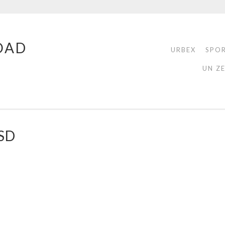
OAD
URBEX
SPO
UN Z
SD