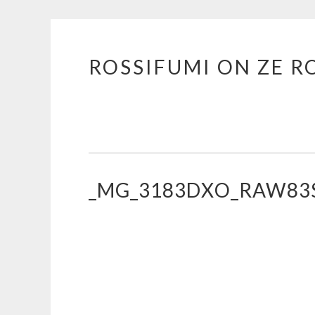
ROSSIFUMI ON ZE R
Aller
au
contenu
principal
_MG_3183DXO_RAW83