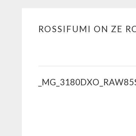
ROSSIFUMI ON ZE R
Aller
au
contenu
principal
_MG_3180DXO_RAW85