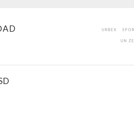
OAD
URBEX
SPO
UN Z
SD