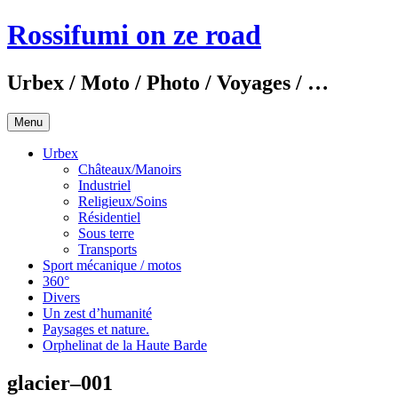
Aller
Rossifumi on ze road
au
contenu
principal
Urbex / Moto / Photo / Voyages / …
Menu
Urbex
Châteaux/Manoirs
Industriel
Religieux/Soins
Résidentiel
Sous terre
Transports
Sport mécanique / motos
360°
Divers
Un zest d’humanité
Paysages et nature.
Orphelinat de la Haute Barde
glacier–001