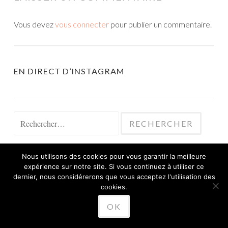
Vous devez
vous connecter
pour publier un commentaire.
EN DIRECT D’INSTAGRAM
Rechercher :
Nous utilisons des cookies pour vous garantir la meilleure
expérience sur notre site. Si vous continuez à utiliser ce
dernier, nous considérerons que vous acceptez l'utilisation des
cookies.
FIÈREMENT PROPULSÉ PAR WORDPRESS
THÈME SKETCH PAR
WORDPRESS.COM
.
OK