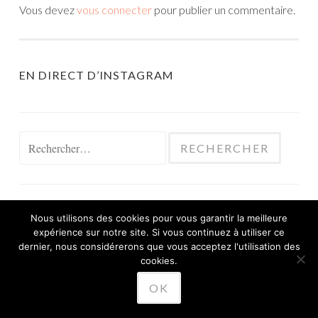
Vous devez
vous connecter
pour publier un commentaire.
EN DIRECT D’INSTAGRAM
Rechercher :
Nous utilisons des cookies pour vous garantir la meilleure
expérience sur notre site. Si vous continuez à utiliser ce
FIÈREMENT PROPULSÉ PAR WORDPRESS
dernier, nous considérerons que vous acceptez l'utilisation des
THÈME SKETCH PAR
cookies.
WORDPRESS.COM
.
OK