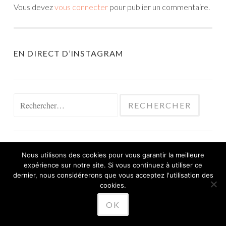
Vous devez
vous connecter
pour publier un commentaire.
EN DIRECT D’INSTAGRAM
Rechercher :
Nous utilisons des cookies pour vous garantir la meilleure
expérience sur notre site. Si vous continuez à utiliser ce
FIÈREMENT PROPULSÉ PAR WORDPRESS
dernier, nous considérerons que vous acceptez l'utilisation des
THÈME SKETCH PAR
cookies.
WORDPRESS.COM
.
OK