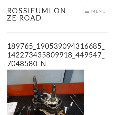
ROSSIFUMI ON
Aller
MENU
ZE ROAD
au
contenu
principal
189765_190539094316685_
142273435809918_449547_
7048580_N