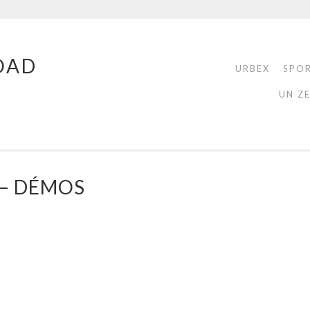
OAD
URBEX
SPO
UN Z
 – DÉMOS