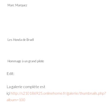
Marc Marquez
Les Honda de Bradl
Hommage à un grand pilote
Edit:
La galerie complète est
içi
http://s210186925.onlinehome.fr/galerie/thumbnails.php?
album=100