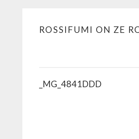
ROSSIFUMI ON ZE R
Aller
au
contenu
principal
_MG_4841DDD