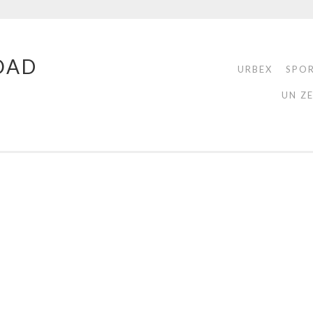
OAD
URBEX
SPO
UN Z