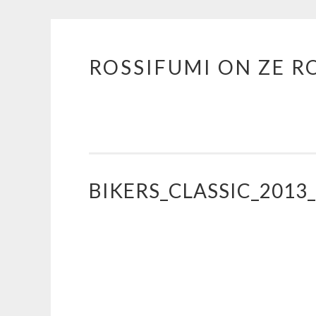
ROSSIFUMI ON ZE R
Aller
au
contenu
principal
BIKERS_CLASSIC_2013