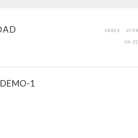
OAD
URBEX
SPO
UN Z
_DEMO-1