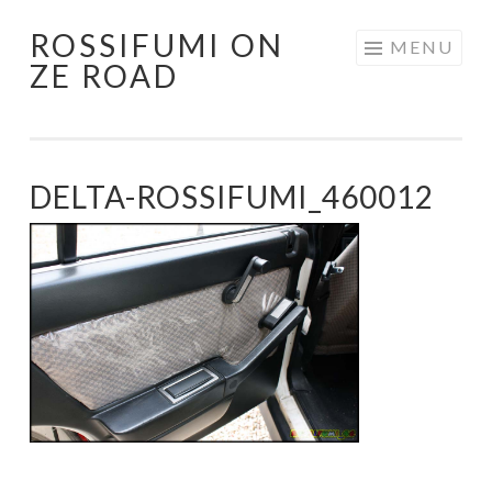
ROSSIFUMI ON
Aller
MENU
ZE ROAD
au
contenu
principal
DELTA-ROSSIFUMI_460012