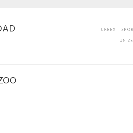
OAD
URBEX
SPO
UN Z
 ZOO