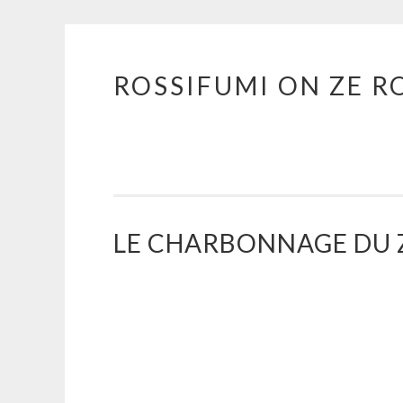
ROSSIFUMI ON ZE R
Aller
au
contenu
principal
LE CHARBONNAGE DU