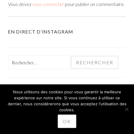
Vous devez
vous connecter
pour publier un commentaire.
EN DIRECT D’INSTAGRAM
Rechercher :
Nous utilisons des cookies pour vous garantir la meilleure
expérience sur notre site. Si vous continuez à utiliser ce
FIÈREMENT PROPULSÉ PAR WORDPRESS
dernier, nous considérerons que vous acceptez l'utilisation des
THÈME SKETCH PAR
cookies.
WORDPRESS.COM
.
OK