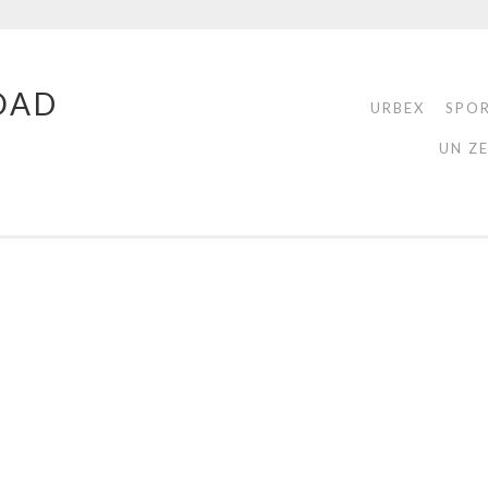
OAD
URBEX
SPO
UN Z