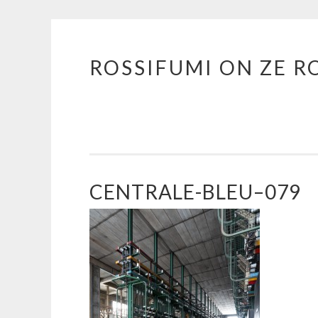
ROSSIFUMI ON ZE R
Aller
au
contenu
principal
CENTRALE-BLEU–079