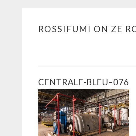
ROSSIFUMI ON ZE R
Aller
au
contenu
principal
CENTRALE-BLEU–076