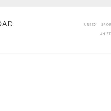
OAD
URBEX
SPO
UN Z