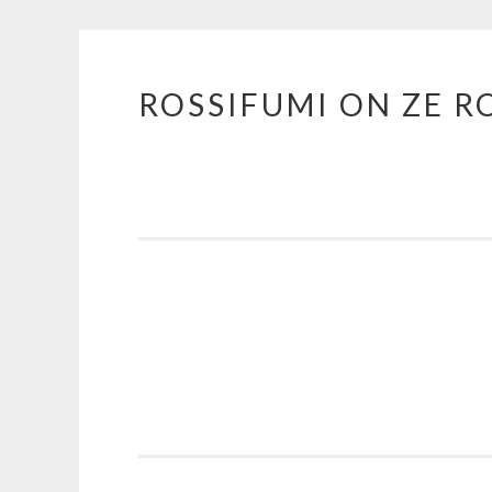
ROSSIFUMI ON ZE R
Aller
au
contenu
principal