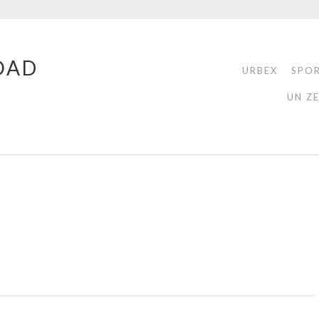
OAD
URBEX
SPO
UN Z