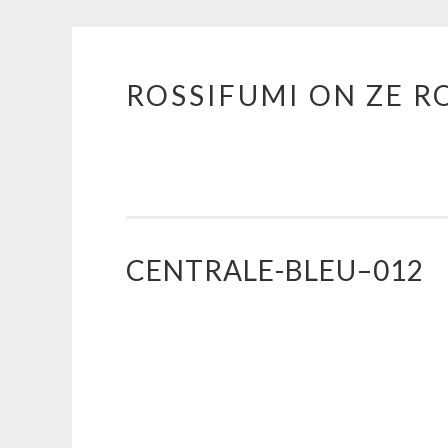
ROSSIFUMI ON ZE R
Aller
au
contenu
principal
CENTRALE-BLEU–012