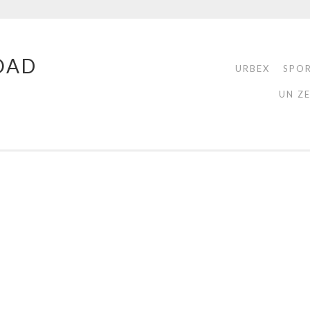
OAD
URBEX
SPO
UN Z