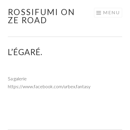
ROSSIFUMI ON
Aller
MENU
ZE ROAD
au
contenu
principal
L’ÉGARÉ.
Sa galerie
https://www.facebook.com/urbex.fantasy