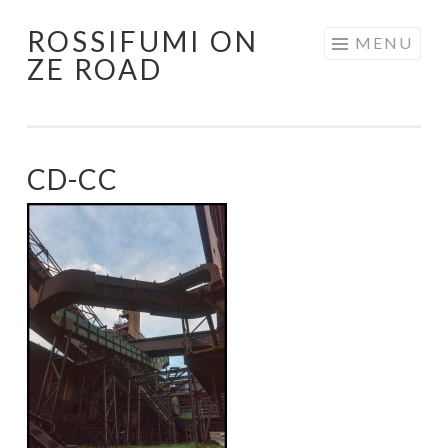
ROSSIFUMI ON
Aller
MENU
ZE ROAD
au
contenu
principal
CD-CC