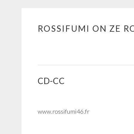
ROSSIFUMI ON ZE R
Aller
au
contenu
principal
CD-CC
www.rossifumi46.fr