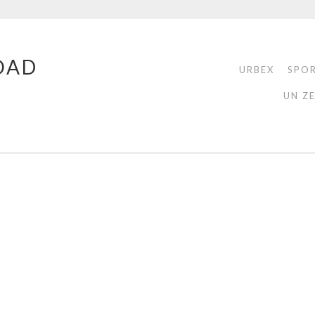
OAD
URBEX
SPO
UN Z